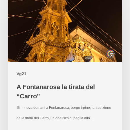
Vg21
A Fontanarosa la tirata del
“Carro”
Si rinnova domani a Fontanarosa, borgo irpino, la tradizione
della tirata del Carro, un obelisco di paglia alto…