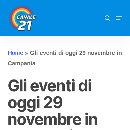
Skip
search
Menu
to
main
content
Home
»
Gli eventi di oggi 29 novembre in
Campania
Gli eventi di
oggi 29
novembre in