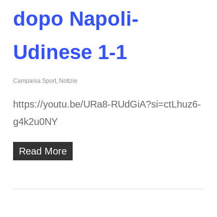
dopo Napoli-
Udinese 1-1
Campania Sport
,
Notizie
https://youtu.be/URa8-RUdGiA?si=ctLhuz6-
g4k2u0NY
Read More