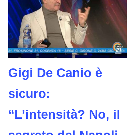
Gigi De Canio è
sicuro:
“L’intensità? No, il