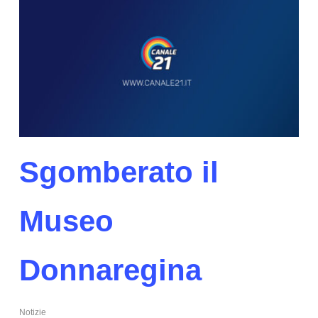
Sgomberato il
Museo
Donnaregina
Notizie