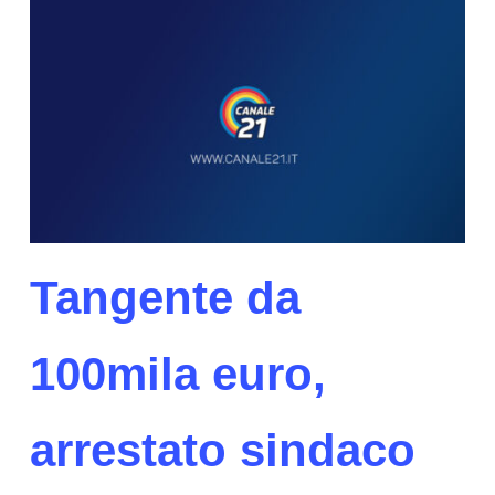
Tangente da
100mila euro,
arrestato sindaco