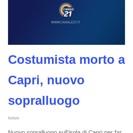
Costumista morto a
Capri, nuovo
sopralluogo
Notizie
Nuovo sopralluogo sull'isola di Capri per far