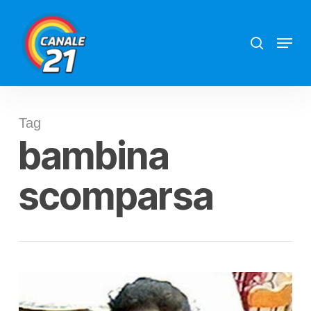
Skip
search
Menu
to
main
content
Tag
bambina
scomparsa