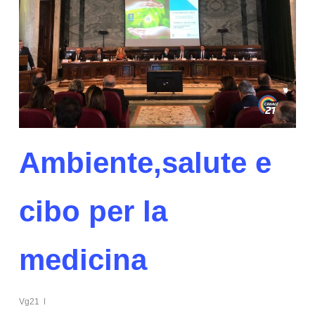
Ambiente,salute e
cibo per la
medicina
Vg21