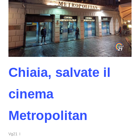
Chiaia, salvate il
cinema
Metropolitan
Vg21