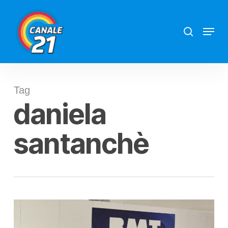
Skip
search
Menu
to
main
content
Tag
daniela
santanchè