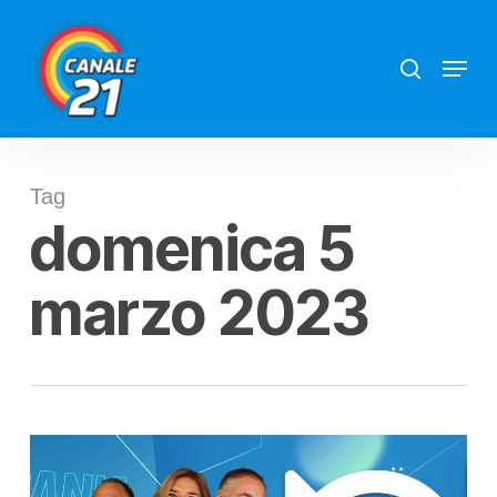
Skip
search
Menu
to
main
content
Tag
domenica 5
marzo 2023