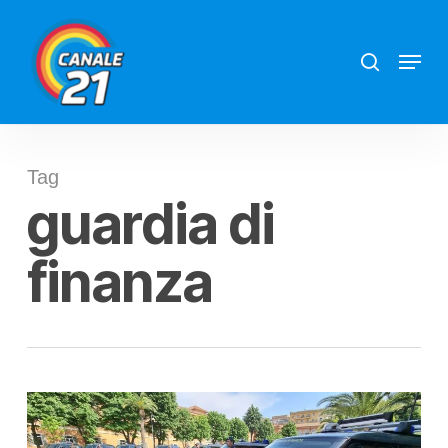
Skip
search
Menu
to
main
content
Tag
guardia di
finanza