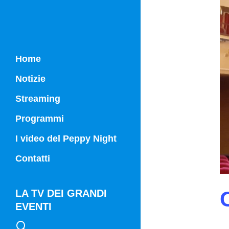
Home
Notizie
Streaming
Programmi
Campania Sport
I video del Peppy Night
Vg21
Contatti
Vg21 Mattina
LA TV DEI GRANDI
EVENTI
search