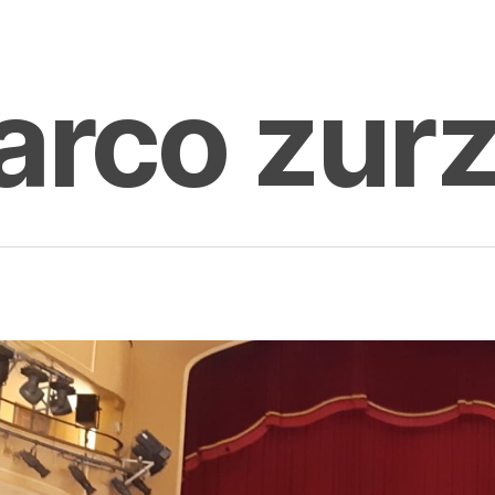
rco zurz
enter to search or ESC to close