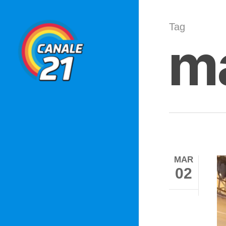
Skip
to
Tag
ma
main
content
MAR
Hit 
02