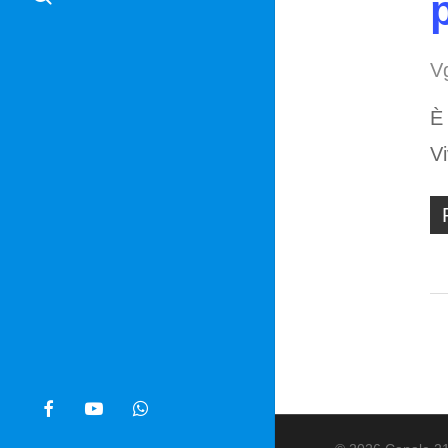
V
È 
V
facebook
youtube
whatsapp