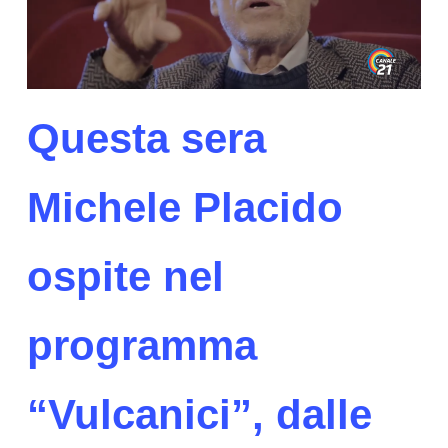
Questa sera
Michele Placido
ospite nel
programma
“Vulcanici”, dalle