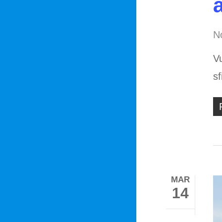
No
Vu
s
MAR
14