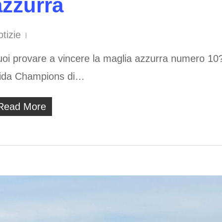
azzurra
tizie
oi provare a vincere la maglia azzurra numero 10?
fida Champions di…
Read More