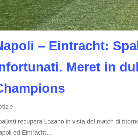
Napoli – Eintracht: Spal
infortunati. Meret in du
Champions
tizie
alletti recupera Lozano in vista del match di ritor
apoli ed Eintracht…