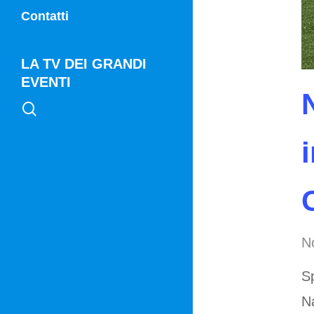
Vg21
Contatti
Vg21 Mattina
LA TV DEI GRANDI
EVENTI
search
No
Sp
N