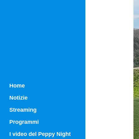
Home
Notizie
Streaming
Programmi
Campania Sport
I video del Peppy Night