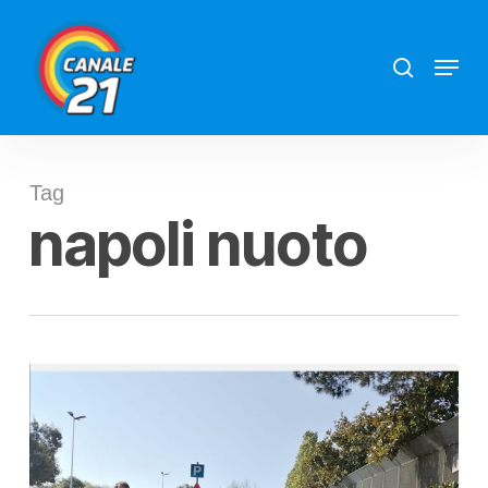
Skip
search
Menu
to
main
content
Tag
napoli nuoto