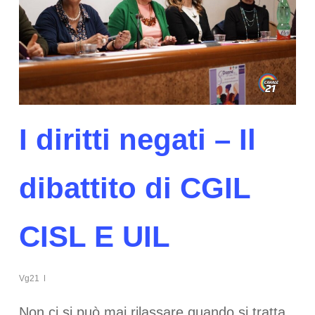
I diritti negati – Il
dibattito di CGIL
CISL E UIL
Vg21
Non ci si può mai rilassare quando si tratta