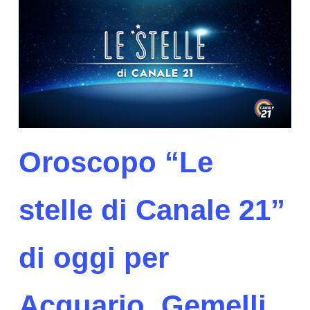
Oroscopo “Le
stelle di Canale 21”
di oggi per
Acquario, Gemelli,