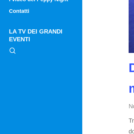
Vg21
Contatti
Vg21 Mattina
LA TV DEI GRANDI
EVENTI
search
No
Tr
d