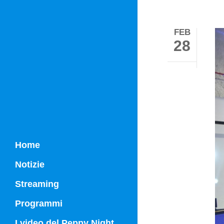
FEB
28
Home
Notizie
Streaming
Programmi
Campania Sport
I video del Peppy Night