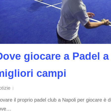
Dove giocare a Padel a 
migliori campi
tizie
ovare il proprio padel club a Napoli per giocare è 
ove…