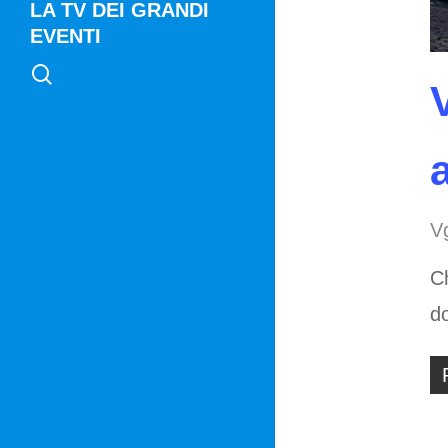
LA TV DEI GRANDI
EVENTI
search
V
Ch
d