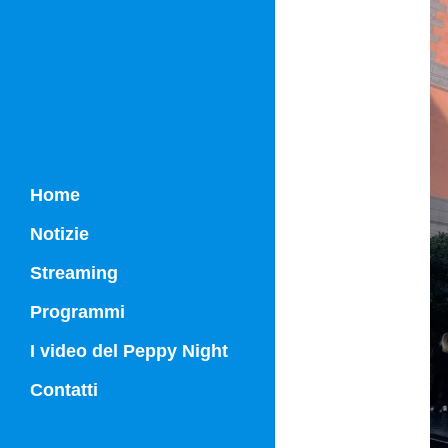
Home
Notizie
Streaming
Programmi
Campania Sport
I video del Peppy Night
Vg21
Contatti
Vg21 Mattina