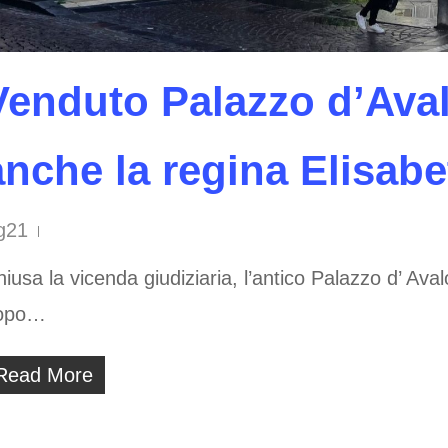
Venduto Palazzo d’Aval
anche la regina Elisabe
g21
iusa la vicenda giudiziaria, l’antico Palazzo d’ Aval
opo…
Read More