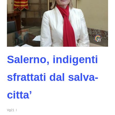
Salerno, indigenti
sfrattati dal salva-
citta’
Vg21