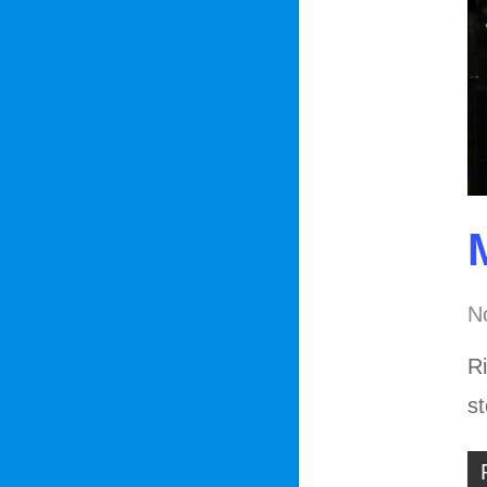
No
Ri
s