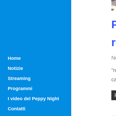
No
Home
Notizie
"n
Streaming
c
Programmi
Campania Sport
I video del Peppy Night
Vg21
Contatti
Vg21 Mattina