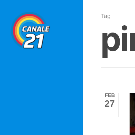
Skip
to
Tag
pi
main
content
FEB
27