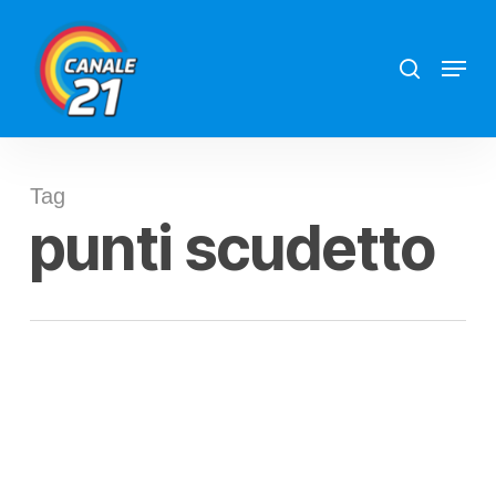
Skip
search
Menu
to
main
content
Tag
punti scudetto