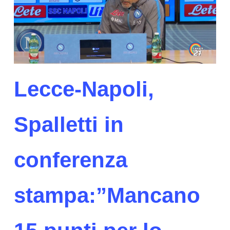
Lecce-Napoli,
Spalletti in
conferenza
stampa:”Mancano