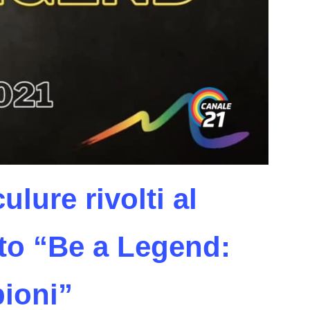
ulure rivolti al
tto “Be a Legend:
ioni”