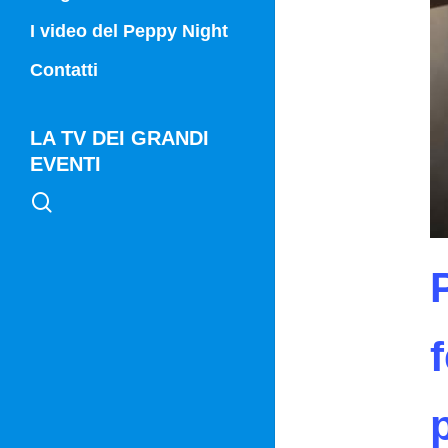
Campania Sport
I video del Peppy Night
Vg21
Contatti
Vg21 Mattina
LA TV DEI GRANDI
EVENTI
search