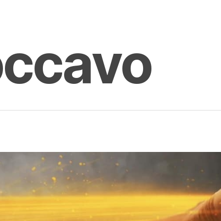
occavo
enter to search or ESC to close