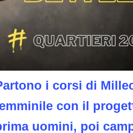
Partono i corsi di Millec
femminile con il proge
prima uomini, poi camp