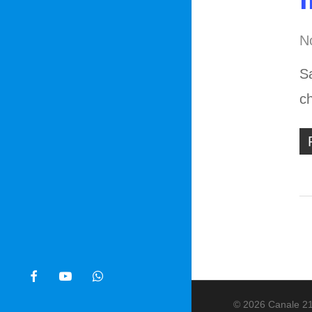
No
Sa
c
facebook
youtube
whatsapp
© 2026 Canale 21