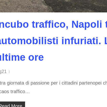
Incubo traffico, Napoli
automobilisti infuriati.
ultime ore
g21
tra giornata di passione per i cittadini partenopei
 caos traffico…
Read More