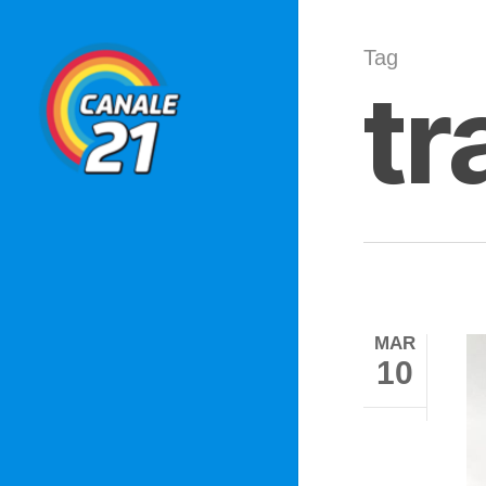
Skip
to
Tag
tr
main
content
MAR
10