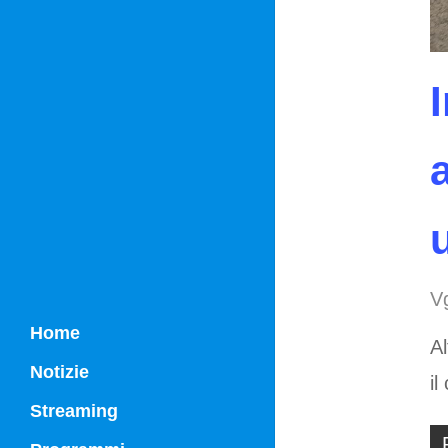
V
Home
Al
Notizie
il
Streaming