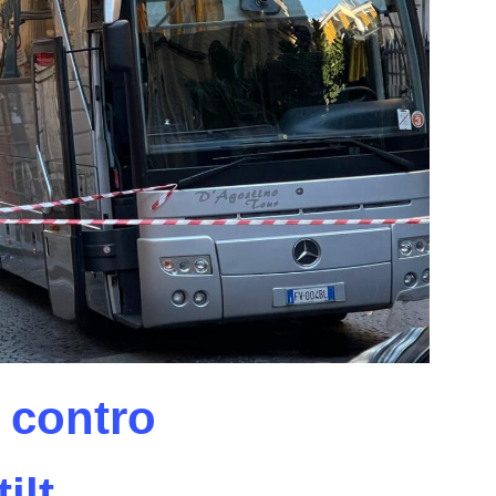
 contro
ilt