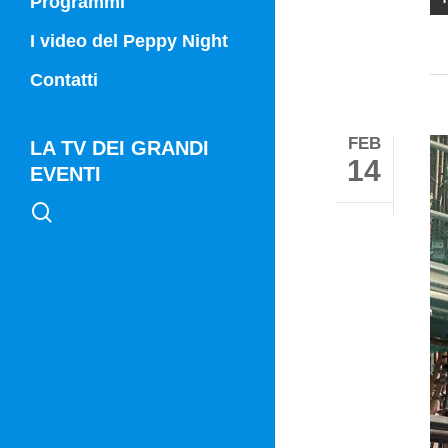
Programmi
Campania Sport
I video del Peppy Night
Vg21
Contatti
Vg21 Mattina
FEB
LA TV DEI GRANDI
14
EVENTI
search