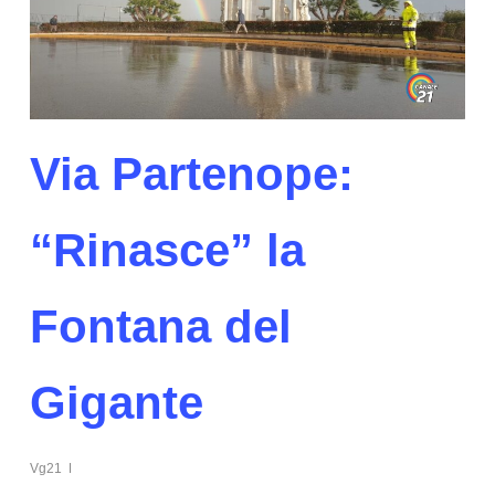
Via Partenope:
“Rinasce” la
Fontana del
Gigante
Vg21