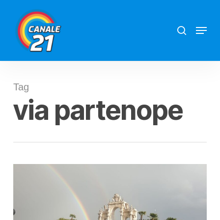
Skip
search
Menu
to
main
content
Tag
via partenope