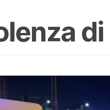
olenza di
enter to search or ESC to close