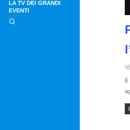
LA TV DEI GRANDI
EVENTI
search
V
È 
ag