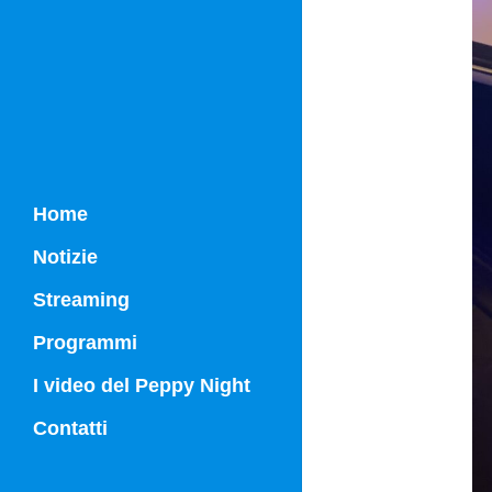
Home
Notizie
Streaming
Programmi
Campania Sport
I video del Peppy Night
Vg21
Contatti
Vg21 Mattina