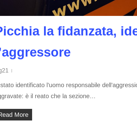
Picchia la fidanzata, id
l’aggressore
g21
stato identificato l’uomo responsabile dell’aggress
gravate: è il reato che la sezione…
Read More