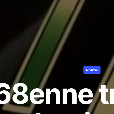
Notizie
68enne t