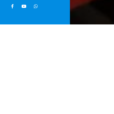
facebook
youtube
whatsapp
Home
»
Noti
È stato trova
Sanza, in pr
colto da un m
decesso risal
dall’assenza 
carabinieri d