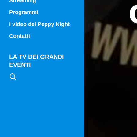
Streaming
Programmi
Campania Sport
I video del Peppy Night
Vg21
Contatti
Vg21 Mattina
LA TV DEI GRANDI
EVENTI
search