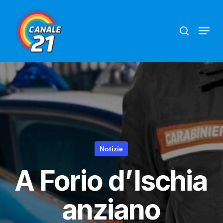
Skip
search
Menu
to
main
content
Notizie
A Forio d’Ischia
anziano