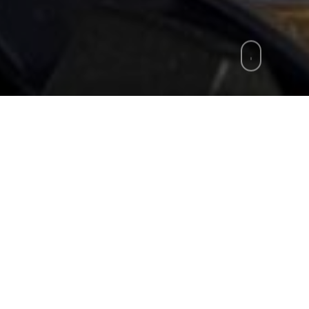
zie
»
Aggredisce la moglie con un ferro da stir
oglie alla testa con un ferro da stiro, poi con un mes
ro. Un 66enne di Sant’Antonio Abate (Napoli) è stat
casa la moglie di 61 anni, al culmine di una lite. L
ali multiple. I carabinieri della locale Stazione ins
 di Stabia, sono intervenuti per la segnalazione di