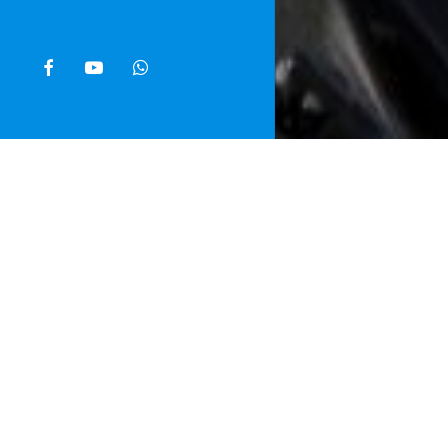
facebook
youtube
whatsapp
Home
»
Noti
Colpisce la m
del frigorife
aggredito in 
fratture cost
Castellammare