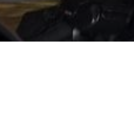
o
tolo, infine le sbatte il volto sullo spigolo
o arrestato dai carabinieri dopo aver
a donna è stata ricoverata in ospedale per
ieme alla Sezione Radiomobile di
 una violenta lite in famiglia. L’aggressione