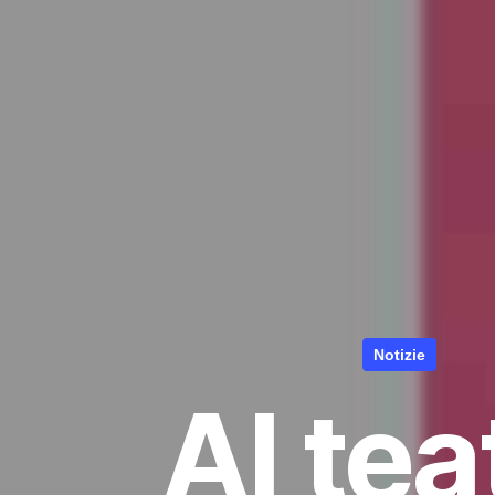
Notizie
Al tea