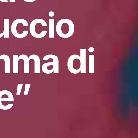
uccio
mma di
e”