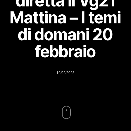
diretta il Vg21
Mattina – I temi
di domani 20
febbraio
19/02/2023