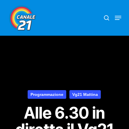
Skip
search
Menu
to
main
content
Programmazione
Vg21 Mattina
Alle 6.30 in