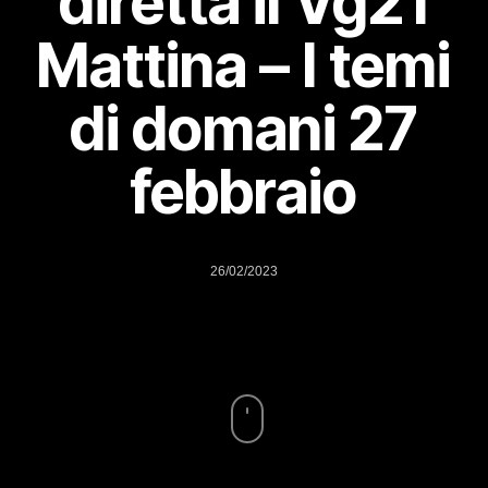
diretta il Vg21
Mattina – I temi
di domani 27
febbraio
26/02/2023