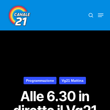
Skip
search
Menu
to
main
content
Programmazione
Vg21 Mattina
Alle 6.30 in