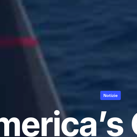
Notizie
erica’s 