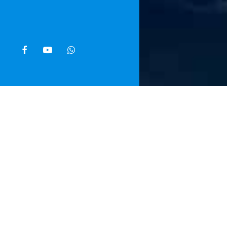
facebook
youtube
whatsapp
Home
»
Noti
Napoli accele
dell’America
Prefettura e 
circa 2.500 