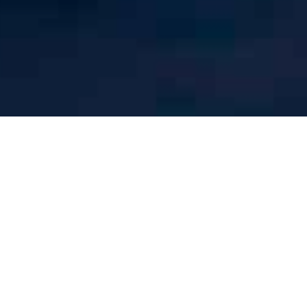
lavoro
i efficienza internazionale in vista
vede protagonisti non solo Comune,
iettivo di gestire in tempi record l’arrivo di
 circa il 90% dei membri dei team, tra cui