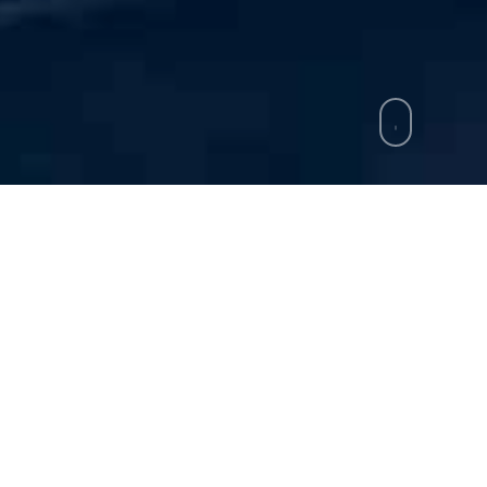
zie
»
America’s Cup, tra accoglienza e posti di 
ra sulla burocrazia per trasformarsi in un modello d
’s Cup. È stato siglato un protocollo d’intesa che 
Questura, ma anche l’Ispettorato del Lavoro, con l’ob
persone. Un accordo fondamentale considerando che