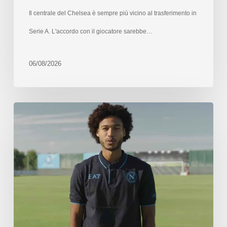
Il centrale del Chelsea è sempre più vicino al trasferimento in
Serie A. L'accordo con il giocatore sarebbe…
06/08/2026