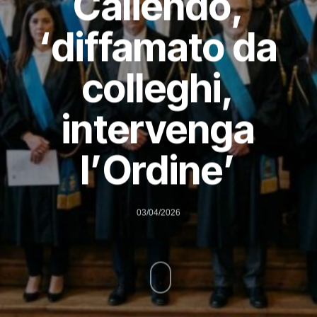
Caliendo,
‘diffamato da
colleghi,
intervenga
l’Ordine’
03/04/2026