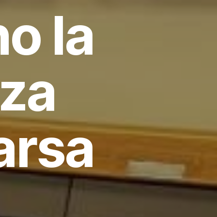
no la
zza
arsa