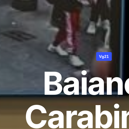
Vg21
Baiano
Carabin