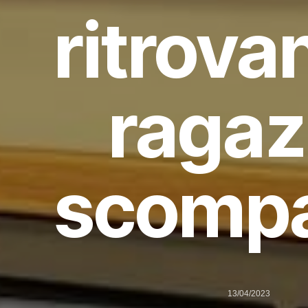
ritrova
raga
scomp
13/04/2023