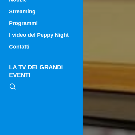
Streaming
Programmi
Campania Sport
I video del Peppy Night
Vg21
Contatti
Vg21 Mattina
LA TV DEI GRANDI
EVENTI
search