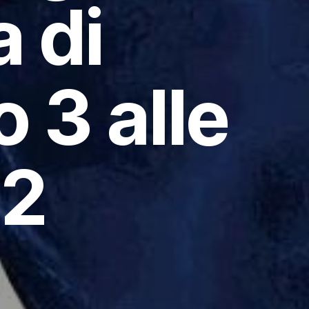
 di
 3 alle
02