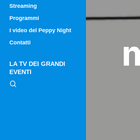
Streaming
Programmi
Campania Sport
I video del Peppy Night
m
Vg21
Contatti
Vg21 Mattina
LA TV DEI GRANDI
EVENTI
search