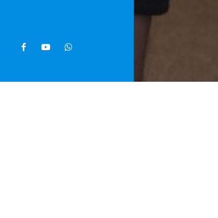
facebook
youtube
whatsapp
Home
»
Noti
I Carabinier
suo pusher, s
compravendita
grammi di co