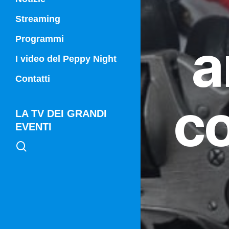
Streaming
a
Programmi
Campania Sport
I video del Peppy Night
Vg21
Contatti
Vg21 Mattina
c
LA TV DEI GRANDI
EVENTI
search