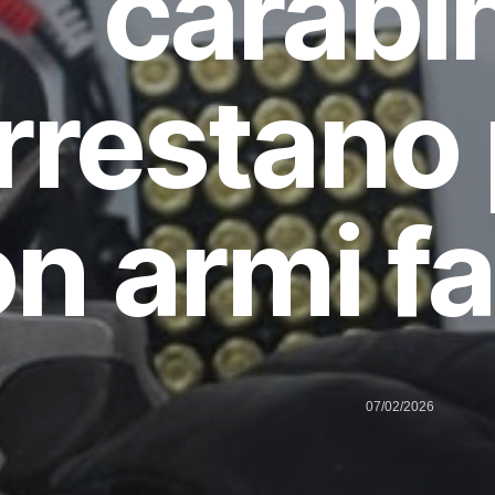
carabin
rrestano
on armi f
07/02/2026