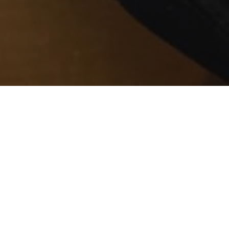
n armi fantasma
pendente che si sapeva sarebbe andato dal
le forze dell’ordine. Attesa la
 nella casa dove i militari, oltre a 64
madio della stanza da letto, una scatolina in