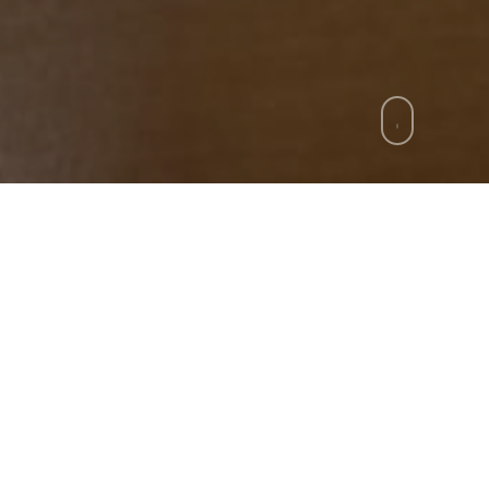
zie
»
Caivano, carabinieri arrestano pusher co
i della stazione di Caivano, seguendo un tossicodi
ono giunti all’appartamento di un 35enne già noto al
, il cliente è stato fermato ed è iniziata l’ispezione
caina e 675 euro in contanti, hanno trovato, nell’ar