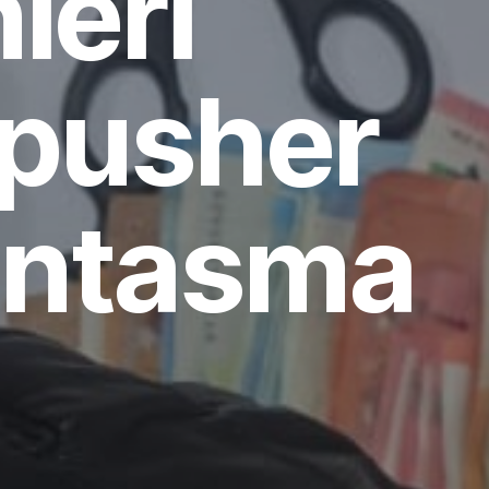
ieri
 pusher
antasma