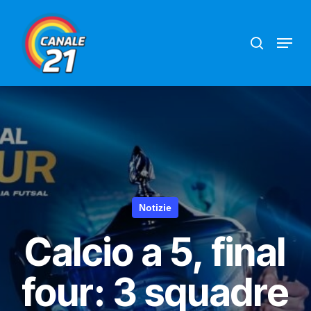
Skip
search
Menu
to
main
content
Notizie
Calcio a 5, final
four: 3 squadre