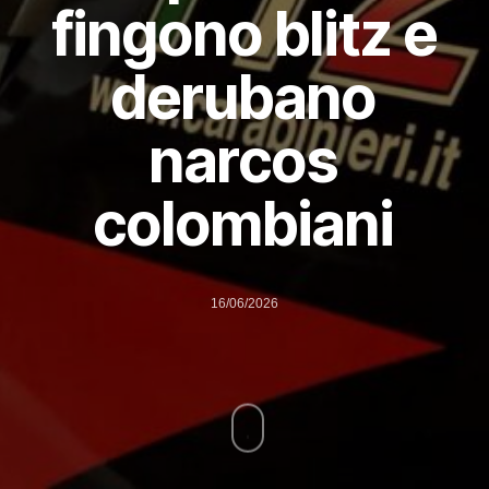
fingono blitz e
derubano
narcos
colombiani
16/06/2026