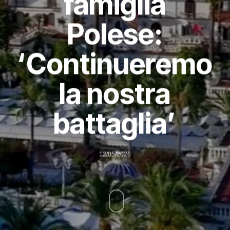
famiglia
Polese:
‘Continueremo
la nostra
battaglia’
12/05/2026