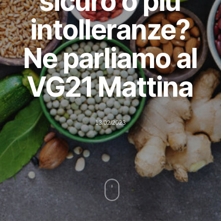
sicuro o più
intolleranze?
Ne parliamo al
VG21 Mattina
13/02/2023