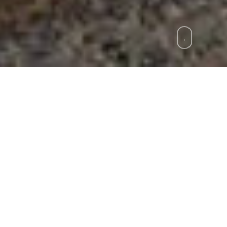
zie
»
Circumvesuviana, domani sciopero 24 ore, 
l lavoro per tutta la giornata, a rischio il servizio
municarlo è l’Ente Autonomo Volturno, che in una 
 proclamato uno sciopero aziendale di 24 ore da par
aggiante delle linee vesuviane avente come motiva
Sempre l’azienda di trasporti fa sapere che “durante