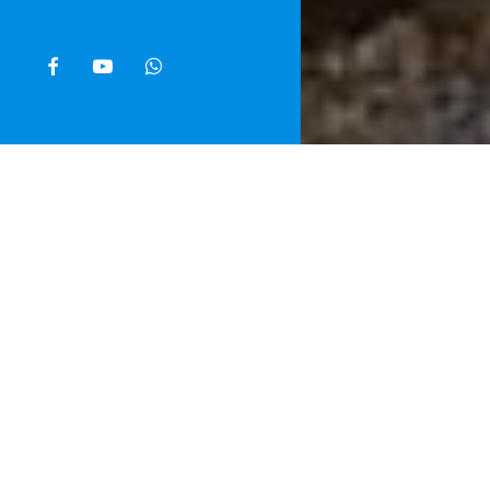
facebook
youtube
whatsapp
Home
»
Noti
Astensione da
domani. A co
2025 è stato
personale vi
aziendale”. 