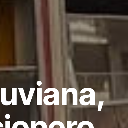
uviana,
iopero