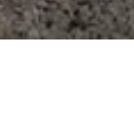
servizio a rischio
 della Circumvesuviana nella giornata di
nota fa sapere come “il giorno 12 novembre
te della Confail che interesserà il solo
zione: problematiche organizzazione
 l’ultima proclamazione di sciopero delle