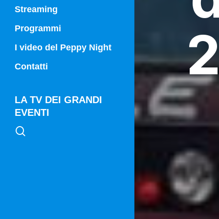
Streaming
2
Programmi
Campania Sport
I video del Peppy Night
Vg21
Contatti
Vg21 Mattina
LA TV DEI GRANDI
EVENTI
search