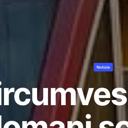
Notizie
ircumves
omani sc