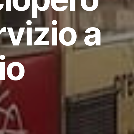
rvizio a
io