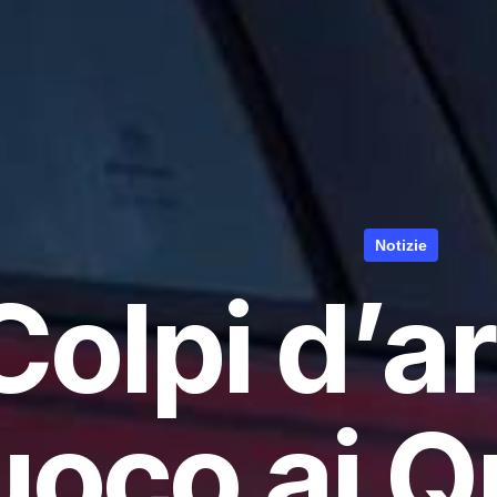
Notizie
Colpi d’a
uoco ai Q