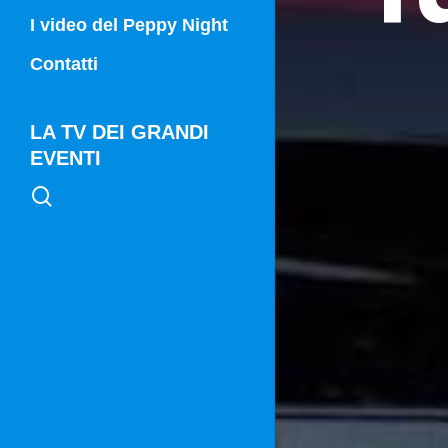
Campania Sport
I video del Peppy Night
Vg21
Contatti
Vg21 Mattina
LA TV DEI GRANDI
EVENTI
search