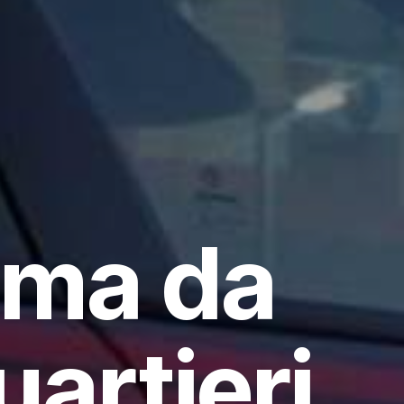
rma da
uartieri