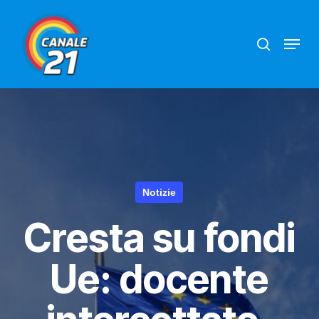
Skip
search
Menu
to
main
content
Notizie
Cresta su fondi
Ue: docente