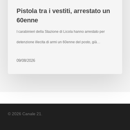
Pistola tra i vestiti, arrestato un
60enne
I carabinieri della Stazione di Licola hanno arrestato per
detenzione illecita di armi un 60enne del posto, già…
09/08/2026
© 2026 Canale 21.