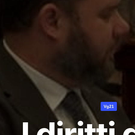
Vg21
I diritti