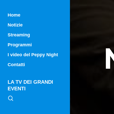
Home
Notizie
Streaming
Programmi
Campania Sport
I video del Peppy Night
Vg21
Contatti
Vg21 Mattina
LA TV DEI GRANDI
EVENTI
search