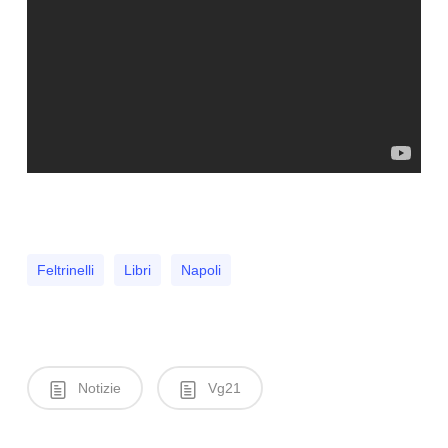
Feltrinelli
Libri
Napoli
Notizie
Vg21