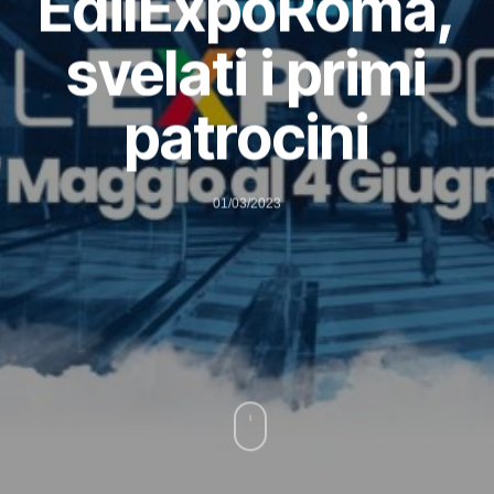
EdilExpoRoma,
svelati i primi
patrocini
01/03/2023