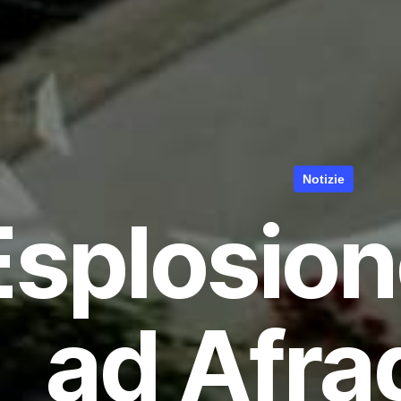
Notizie
Esplosion
ad Afra