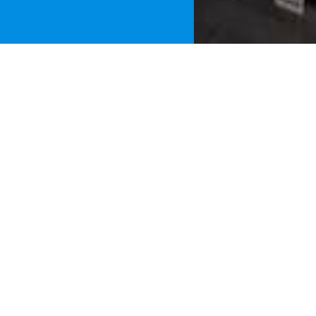
Home
»
Noti
Dopo l’esplos
immediata la 
Maurizio Agr
provinciale 
punto della s
per identifica