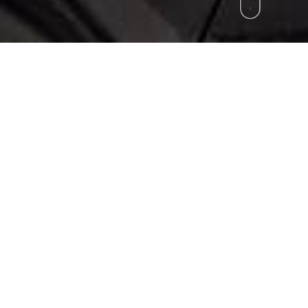
zie
»
Esplosione colpi ad Afragola, vertice al 
ione, la scorsa notte, di circa 40 bossoli in via trav
risposta delle istituzioni. Il prefetto di Napoli, M
icola, dal comandante provinciale dei Carabinieri, 
della Guardia di Finanza, Carmine Virno, ha raggiun
ituazione. Nel corso dell’esplosione dei colpi non ci 
re i responsabili del fatto.