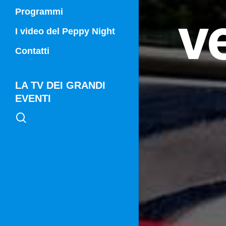
v
Programmi
Campania Sport
I video del Peppy Night
Vg21
Contatti
Vg21 Mattina
LA TV DEI GRANDI
EVENTI
search