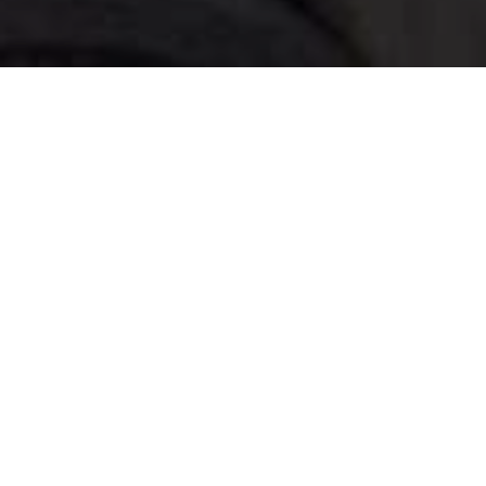
Comune con prefetto
ersa Murillo Fatigati, ad Afragola, è arrivata
ichele di Bari, accompagnato dal questore
Biagio Storniolo e dal comandante
to il Comune di Afragola per fare un primo
sono stati feriti. Le indagini sono in corso