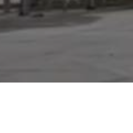
il treno di Euro 2032. Il countdown è