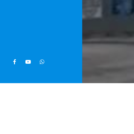
facebook
youtube
whatsapp
Home
»
Noti
Cento giorni