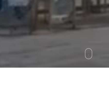
zie
»
Euro 2032, corsa contro il tempo
. È questo il tempo a disposizione per non perdere 