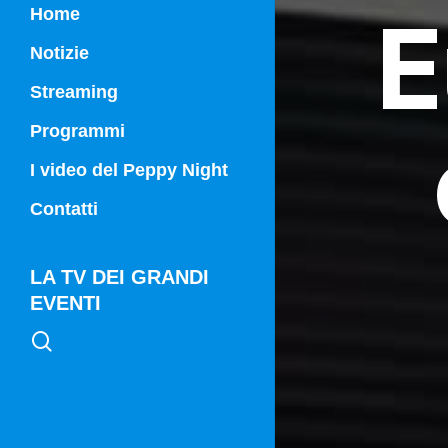
E
Home
Notizie
Streaming
Programmi
Campania Sport
I video del Peppy Night
Vg21
Contatti
Vg21 Mattina
LA TV DEI GRANDI
EVENTI
search